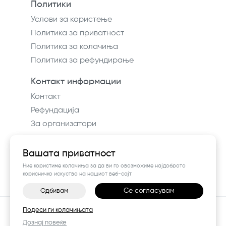
Политики
Услови за користење
Политика за приватност
Политика за колачиња
Политика за рефундирање
Контакт информации
Контакт
Рефундација
За организатори
Вашата приватност
Ние користиме колачиња за да ви го овозможиме најдоброто
корисничко искуство на нашиот веб-сајт
Се согласувам
Одбивам
©
2026
Vendor x
Way In
Подеси ги колачињата
Поставки за колачиња
|
Пријави проблем
Дознај повеќе