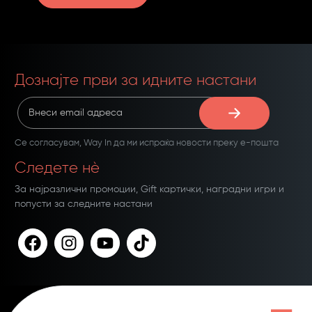
Дознајте први за идните настани
Се согласувам,
Way In
да ми испраќа новости преку е-пошта
Следете нѐ
За најразлични промоции, Gift картички, наградни игри и
попусти за следните настани