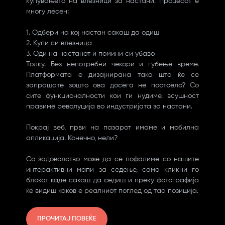
купувањето на влезници за настани. Процесот е
многу лесен:
1. Одбери на кој настан сакаш да одиш
2. Купи си влезница
3. Оди на настанот и помини си убаво
Толку. Без непотребни чекори и губење време.
Платформата е дизајнирана така што ќе се
запрашате зошто ова досега не постоело? Со
сите функционалности кои ги нудиме, всушност
правиме револуција во индустријата за настани.
Покрај веб, први на пазарот имаме и мобилна
апликација. Конечно, нели?
Со задоволство може да се пофалиме со нашите
интерактивни мапи за седење, само кликни го
блокот каде сакаш да седиш и преку фотографија
ќе видиш каков е реалниот поглед од таа позиција.
ПРОЧИТАЈ ПОВЕЌЕ