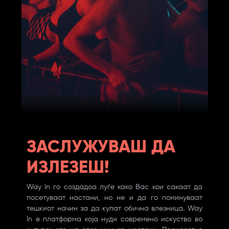
ЗАСЛУЖУВАШ ДА
ИЗЛЕЗЕШ!
Way In го создадоа луѓе како Вас кои сакаат да
посетуваат настани, но не и да го поминуваат
тешкиот начин за да купат обична влезница. Way
In е платформа која нуди современо искуство во