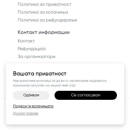
Политика за приватност
Политика за колачиња
Политика за рефундирање
Контакт информации
Контакт
Рефундација
За организатори
Вашата приватност
Ние користиме колачиња за да ви го овозможиме најдоброто
корисничко искуство на нашиот веб-сајт
Се согласувам
Одбивам
©
2026
Vendor x
Way In
Подеси ги колачињата
Поставки за колачиња
|
Пријави проблем
Дознај повеќе