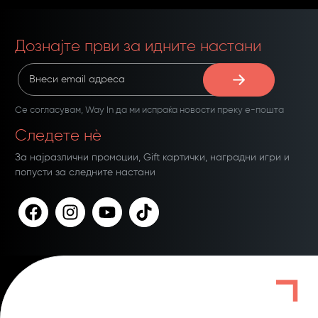
Дознајте први за идните настани
Се согласувам,
Way In
да ми испраќа новости преку е-пошта
Следете нѐ
За најразлични промоции, Gift картички, наградни игри и
попусти за следните настани