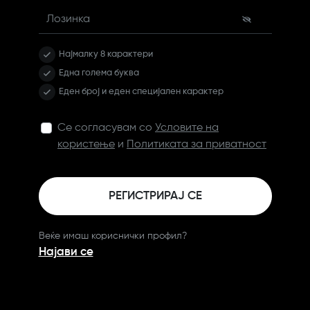
Лозинка
Најмалку 8 карактери
Една голема буква
Еден број и еден специјален карактер
Се согласувам со
Условите на
користење
и
Политиката за приватност
РЕГИСТРИРАЈ СЕ
Веќе имаш кориснички профил?
Најави се