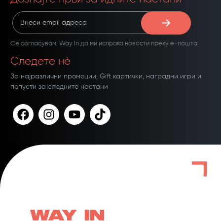
Се согласувам,
Way In
да ми испраќа новости преку е-пошта
Следете нѐ
За најразлични промоции, Gift картички, наградни игри и
попусти за следните настани