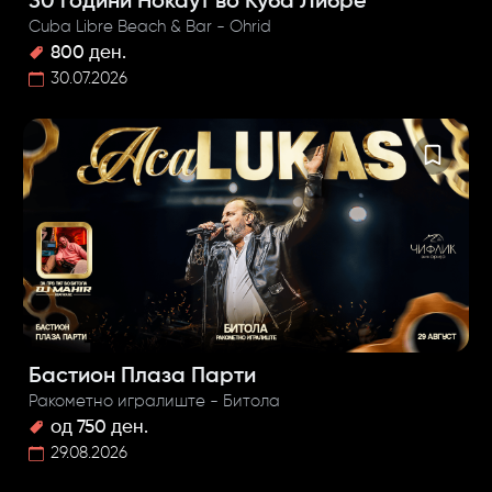
30 години Нокаут во Куба Либре
Cuba Libre Beach & Bar - Ohrid
800 ден.
30.07.2026
Бастион Плаза Парти
Ракометно игралиште - Битола
од 750 ден.
29.08.2026