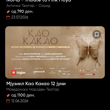
NUMB - Tribute to Pink Floyd
Антички Театар - Охрид
од 790 ден.
23.07.2026
Мјузикл Као Какао 12 јуни
Македонски Народен Театар
од 1100 ден.
12.06.2026