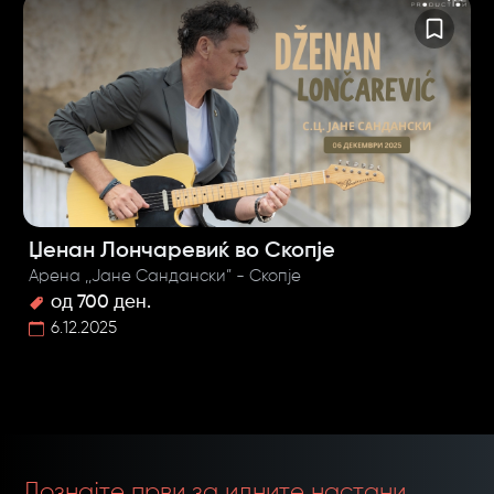
Џенан Лончаревиќ во Скопје
Арена ,,Јане Сандански” - Скопје
од 700 ден.
6.12.2025
Дознајте први за идните настани