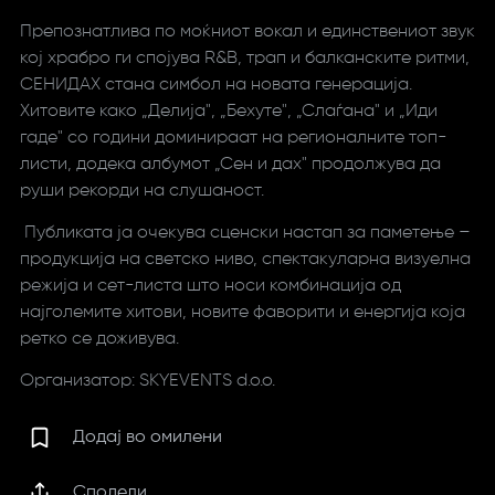
Препознатлива по моќниот вокал и единствениот звук
кој храбро ги спојува R&B, трап и балканските ритми,
СЕНИДАХ стана симбол на новата генерација.
Хитовите како „Делија", „Бехуте", „Слаѓана" и „Иди
гаде" со години доминираат на регионалните топ-
листи, додека албумот „Сен и дах" продолжува да
руши рекорди на слушаност.
Публиката ја очекува сценски настап за паметење –
продукција на светско ниво, спектакуларна визуелна
режија и сет-листа што носи комбинација од
најголемите хитови, новите фаворити и енергија која
ретко се доживува.
Организатор: SKYEVENTS d.o.o.
Додај во омилени
Сподели