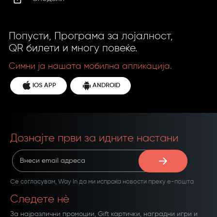
Попусти, Програма за лојалност,
QR билети и многу повеќе.
Симни ја нашата мобилна апликација.
IOS APP
ANDROID
Дознајте први за идните настани
Се согласувам,
Way In
да ми испраќа новости преку е-пошта
Следете нѐ
За најразлични промоции, Gift картички, наградни игри и