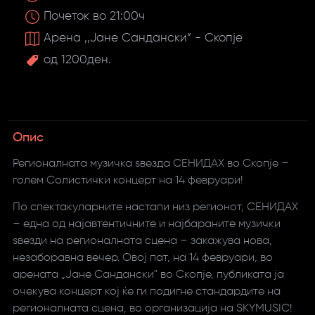
Почеток во 21:00ч
Арена ,,Јане Сандански” - Скопје
од 1200ден.
Опис
Регионалната музичка ѕвезда СЕНИДАХ во Скопје –
голем Солистички концерт на 14 февруари!
По спектакуларните настапи низ регионот, СЕНИДАХ
– една од најавтентичните и најбараните музички
ѕвезди на регионалната сцена – закажува нова,
незаборавна вечер. Овој пат, на 14 февруари, во
арената „Јане Сандански" во Скопје, публиката ја
очекува концерт кој ќе ги подигне стандардите на
регионалната сцена, во организација на SKYMUSIC!