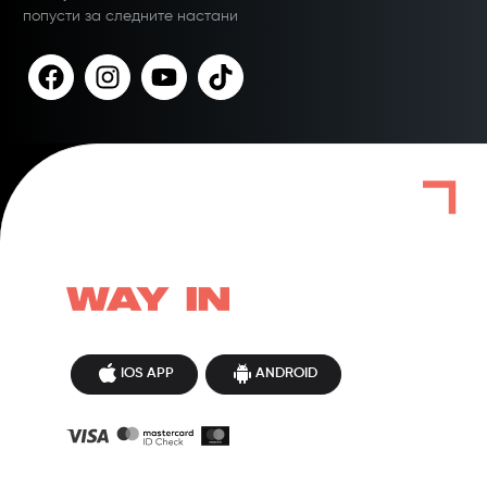
попусти за следните настани
IOS APP
ANDROID