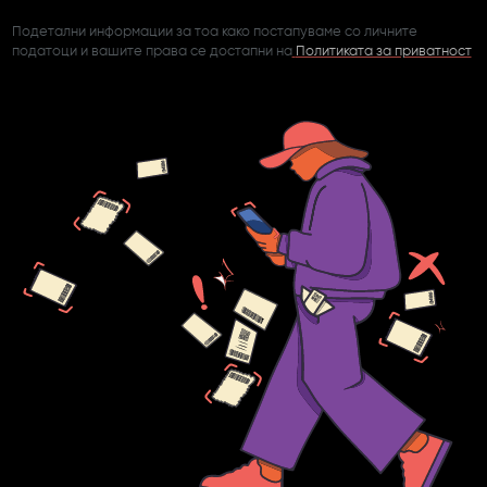
Подетални информации за тоа како постапуваме со личните
податоци и вашите права се достапни на
Политиката за приватност