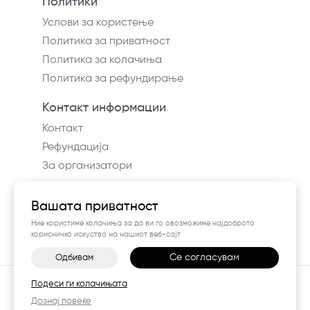
Политики
Услови за користење
Политика за приватност
Политика за колачиња
Политика за рефундирање
Контакт информации
Контакт
Рефундација
За организатори
Вашата приватност
Ние користиме колачиња за да ви го овозможиме најдоброто
корисничко искуство на нашиот веб-сајт
Се согласувам
Одбивам
©
2026
Vendor x
Way In
Подеси ги колачињата
Поставки за колачиња
|
Пријави проблем
Дознај повеќе