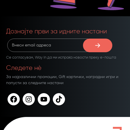
Дознајте први за идните настани
Се согласувам,
Way In
да ми испраќа новости преку е-пошта
Следете нѐ
За најразлични промоции, Gift картички, наградни игри и
попусти за следните настани