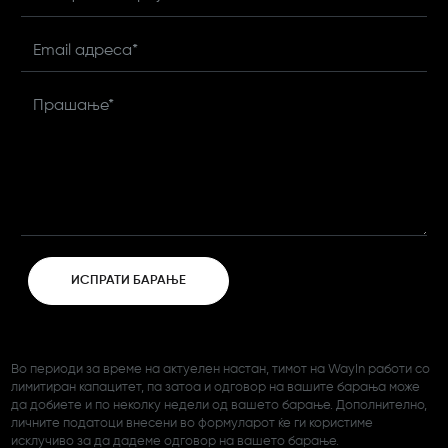
Еmail адреса*
Прашање*
ИСПРАТИ БАРАЊЕ
Во периоди за време на актуелен настан, тимот на WayIn работи со
лимитиран капацитет, па затоа и одговор на вашите барања може
да добиете и по неколку недели од вашето барање. Дополнително,
личните податоци внесени во формуларот ќе ги користиме
исклучиво за да дадеме одговор на вашето барање.