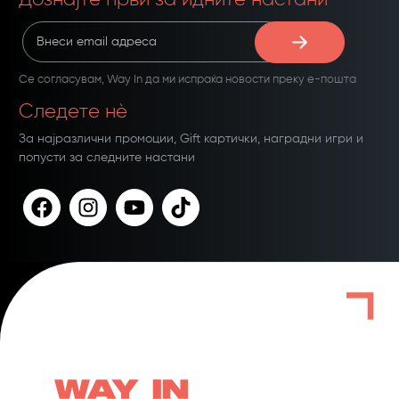
Дознајте први за идните настани
Се согласувам,
Way In
да ми испраќа новости преку е-пошта
Следете нѐ
За најразлични промоции, Gift картички, наградни игри и
попусти за следните настани