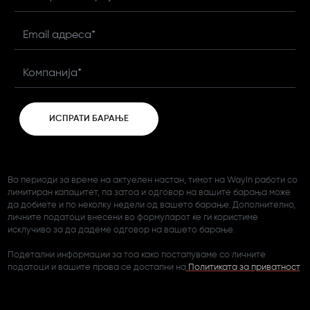
Еmail адреса*
Компанија*
ИСПРАТИ БАРАЊЕ
Во периоди за време на актуелен настан, тимот на WayIn работи со
лимитиран капацитет, па затоа и одговор на вашите барања може
да добиете и по неколку недели од вашето барање. Дополнително,
личните податоци внесени во формуларот ќе ги користиме
исклучиво за да дадеме одговор на вашето барање.
Подетални информации за тоа како постапуваме со личните
податоци и вашите права се достапни на
Политиката за приватност